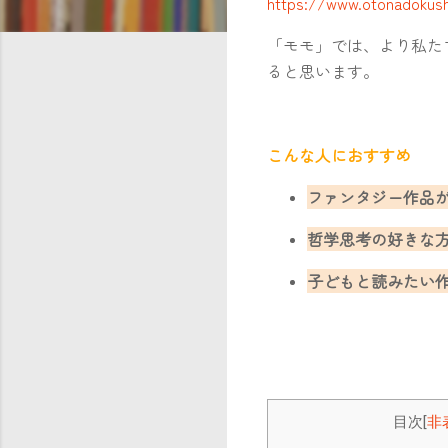
https://www.otonadokus
「モモ」では、より私た
ると思います。
こんな人におすすめ
ファンタジー作品
哲学思考の好きな
子どもと読みたい
目次
[
非