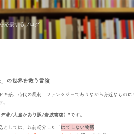
スキップしてメイン コンテンツに移動
を応援するブログ
モ」の世界を救う冒険
ドキ感、時代の風刺…ファンタジーでありながら身近なものに
す。
デ著/大島かおり訳/岩波書店）”
です。
品としては、以前紹介した「
はてしない物語