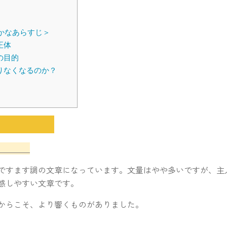
要
の構成
かなあらすじ＞
モモの正体
男たちの目的
足りなくなるのか？
想
め
要
構成
ですます調の文章になっています。文量はやや多いですが、主
感しやすい文章です。
からこそ、より響くものがありました。