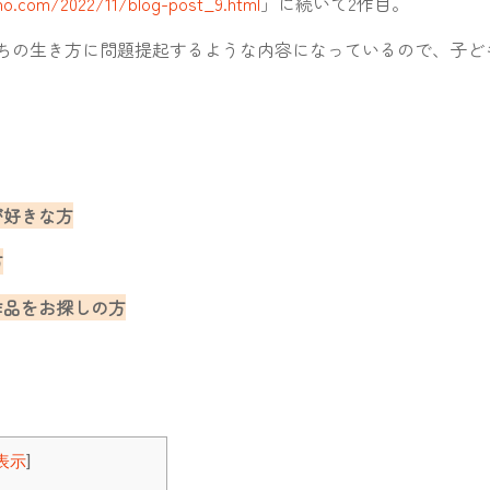
ho.com/2022/11/blog-post_9.html
」に続いて2作目。
ちの生き方に問題提起するような内容になっているので、子ど
が好きな方
方
作品をお探しの方
表示
]