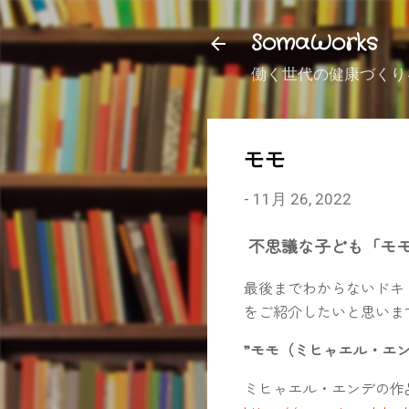
SomaWorks
働く世代の健康づくり
モモ
-
11月 26, 2022
不思議な子ども「モ
最後までわからないドキ
をご紹介したいと思いま
”モモ（ミヒャエル・エン
ミヒャエル・エンデの作