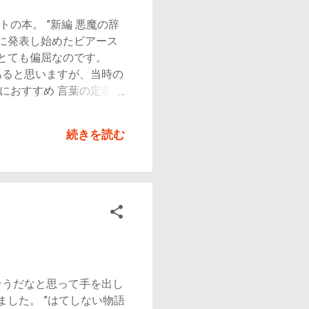
見つめられるとなぜか嘘は
の本。 ”新編 悪魔の辞
いないからこそ、どの人
代に発表し始めたビアース
ていたのだろうと想像し
とても偏屈なのです。
ちはモモがいればどんどん
あると思いますが、当時の
におすすめ 言葉の定義に
う人 概要 ビアス
詞に統一されているわけ
続きを読む
、 ビアス（ビアース）は
ぬるい・楽な人生の歩き方
物。 でもそういう人ほど
以外の諸外国語には造詣が
と思います。 自分の国の
の薄い会話になる…らしい
。 学識：学問に勤勉な者
。 研究者は1つの分野を
でいない分野は手薄にな
そうだなと思って手を出し
の不幸を眺めることから生
した。 ”はてしない物語
誰かの不幸を眺めて、