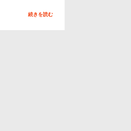
文章の構
っています。 環世界
続きを読む
覚世界をもって生きてお
察した実際の研究をいくつ
でもまったく別の”世
それをどう知覚するかが種
違うのだから、まったく別
ない、とされていますが、
紹介されるのがマダニ
酸の匂いを感知できるそう
いく。おいしい血のごちそ
あとは死ぬこと以外にす
生です。 さらに、ごちそ
です。ロストックの動物