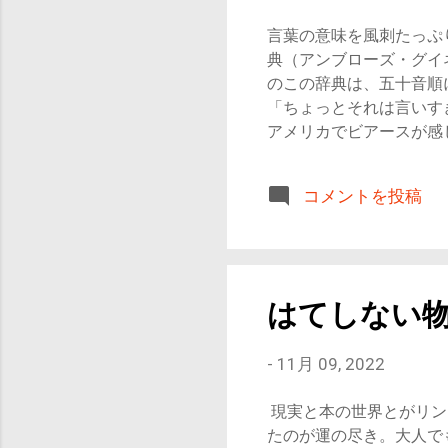
の話をきちんと聞く」 
言葉の意味を風刺たっぷ
つけない… 知識がある
典（アンブローズ・グイネ
間に対してもフラットで
のこの辞典は、五十音順
ます。 モモは円形競技
「ちょっとそれは言いす
想像力がはた...
アメリカでビアースが感
ついて考えるときに
の世界の見かた 五十
コメントを投稿
ではなく、動詞などの品
激しく偏狭な性格 であ
もあっただろうにと思う
後に残る財産ってあるん
深いものの、自国語には
はてしない
こと、自分自身のことを
です。外国語を学ぶとき
-
11月 09, 2022
の特色である一種の無知
いかに深く理解し、探究
現実と本の世界とがリン
る。ビアスは権威を振り
たのが運の尽き。大人で
ずる気持のよい感覚。 