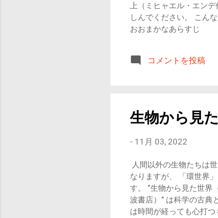
上（ミヒャエル・エンデ作
「自分じゃなくてよかっ
しんでください。 
所有物の中で最も貴重なも
おおまかなあらすじ 
校をさぼって本屋さんへ
人が席を外した際に本を
コメントを投稿
ン国』という世界で起き
では、『虚無』と呼ばれ
場人物は以下の通りです
公） フッフール（幸運
見えてくる人の弱さ 最
生物から見
めされ、父との関係に悩
ないと思っていながら、
-
11月 03, 2022
状態であると言えます。
平たらたら書いてあるよ
人間以外の生物たちは世
あるからこその感動やド
なりますが、 「環世界
とができていない彼の精
す。 ”生物から見た世
自己肯定感の低さの問題
波書店）” は科学の古
しれません。 物語の中のア
は時間が経っても心打つ