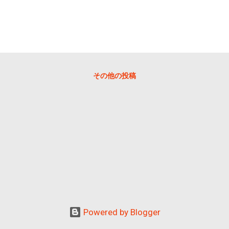
生物が好きな人 人間世界に疲れ気味の人 概要 
いうものを様々な生物の観点から紹介していく1冊にな
た生物学の概念で、 「すべての動物はそれぞれに種特有の知
動している」という考え方 を指します。 様々な生物たちを観
とは違う知覚をする生物たちの様子から、彼らが同じ地球の上
伝えるものです。 正確には、ありのままの自然がそこにあり、
その他の投稿
ようなことだと認識していますが、見えるもの・感じるものが
てもいいですよね。 人間は世界をありのままにみることはでき
せるような内容です。 ダニの世界を知る 本の最初で
持ちません。聴覚も持たない。ただ哺乳類の皮膚腺から出る酪
いる木の下を哺乳類が通ってくれれば、それを感知して落ちて
、産卵ができる。しかしそれは死ぬことと同義で、産卵したら
覚で言えば、儚いような、悲しいような気持ちにさせるような一
は完全に運。マダニはその時がくるまで絶食が可能なのだそう
食しているダニが生きたまま...
Powered by Blogger