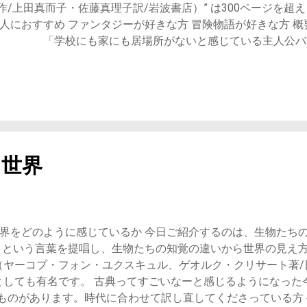
/上田真而子・佐藤真理子訳/岩波書店）” は300ページを超
た」 と思ってしまったことは1回くらいはあるのではないでし
こんな人におすすめ ファンタジーが好きな方 冒険
のの一つ...
「学校にも家にも居場所がないと感じている主人公バス
とたどり着いた。 偏屈な主人が読んでいる本がどうしても欲
盗み出してしまう。 彼は一人でその本を読み始めるのだが、
ている危機と、それに立ち向かうアトレーユという少年の冒険
る何もない空間が世界を覆っていき、じわじわと削られていく渦
。 バスチアン（本を読み進める主人公） アトレーユ（バスチ
をもたらす幸いの竜） 幼ごころの君（ファンタージエン国の女王
初から泥棒になっている主人公…なかなかない出だしではありま
た世界
むバスチアンに共感する人もいるでしょう。悪いことだとわか
目の前の本を読みたいという欲望に勝てないさまは、なんだか
 ごくありきたりの人たちの、ごくありきたりの一生の、ごく
うな本は、きらいだった。 というバスチアン。 確かに、ファ
界をどのように感じているか 今日ご紹介するのは、生物たちの
キドキ感がたまりませんね。でもごくありきたりの中にある感
」 という言葉を提唱し、生物たちの知覚の違いから世界の見え
神状況は非常に残念です。 それを作り出してしまっている家
界（ヤーコプ・フォン・ユクスキュル、ゲオルク・クリサート著/
にも目が向き、まるで自分のことを言われているかのような気
典としても有名です。 古典ってすごいなーと感じるようになっ
トレーユは非常に...
ものがあります。時代に合わせて訳し直してくださっている方