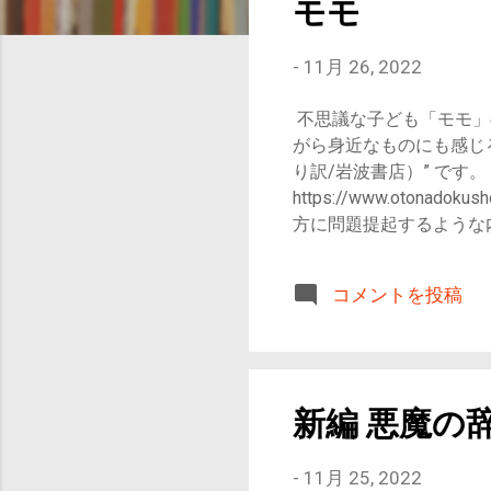
モモ
-
11月 26, 2022
不思議な子ども「モモ」
がら身近なものにも感じ
り訳/岩波書店）” です
https://www.otona
方に問題提起するような
め ファンタジー作品が好
要 文章の構成
コメントを投稿
ます。文量はやや多いで
ルに書かれているからこ
力がありました。モモに
本当の気持ちに気づかさ
で、ある時から”時間節
新編 悪魔の
は疲弊していくようにな
闘いが幕を開けます…
-
11月 25, 2022
た施設を飛び出し、街中