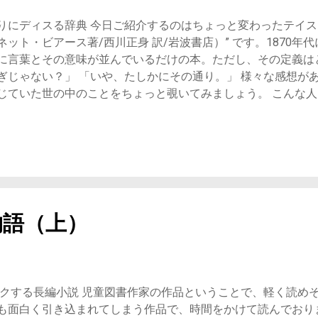
という能力がありました。 ただ聞いているだけなのに、モモに
りにディスる辞典 今日ご紹介するのはちょっと変わったテイスト
わけでもない、権威があるわけでもないモモ。むしろ何も持って
ット・ビアース著/西川正身 訳/岩波書店）” です。1870年
いられるのかもしれません。その純粋さが、人々の救いになっ
に言葉とその意味が並んでいるだけの本。ただし、その定義は
場跡に住みつき、街の人たちと交流をしていきます。子どもた
ぎじゃない？」 「いや、たしかにその通り。」 様々な感想が
じていた世の中のことをちょっと覗いてみましょう。 こんな人
ひと工夫ほしい人 色々な世の中の見え方があると思
音順に編集されて並べられている言葉たち。それらは名
詞も含んでいます。 ぜひあとがきも読んでみてほしいのですが
った、とされており、言葉の悪魔的解釈がさすがです。 もっと
のですが、それを 自ら放棄したような歩み方で最期すら謎の人
ですよね。 厳選10選！ビアスの悪魔的解釈 外国語通：自国語
あまり通じていない奴。 これ、今でもよく言われていることだ
物語（上）
理解していない人は、外国語をよく知っていたとしても、中身
は、言葉だけじゃなくて、人間力や国語力も高めたいものです
。 一つのことに夢中になると、ほかの事はおざなりになるもの
するかが大事ですし、それが存在意義になります。ただ、学ん
クする長編小説 児童図書作家の作品ということで、軽く読め
かざす人にうんざりしていたのかもしれません。 幸福：他人
も面白く引き込まれてしまう作品で、時間をかけて読んでおりま
誰かの不幸は蜜の味…なんて言われることがありますが、確かに