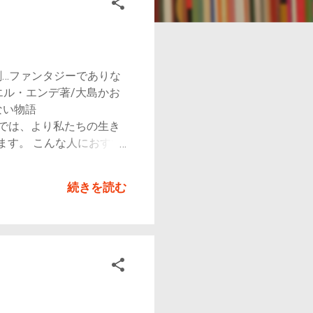
刺…ファンタジーでありな
エル・エンデ著/大島かお
ない物語
。 「モモ」では、より私たちの生き
ます。 こんな人におすす
 概
の文章になってい
続きを読む
やすい文章です。 シンプ
浮浪児モモには不思議な魅
モモと話をすると自分の
れつの生活を送っている中
きますが、どんどん人々
ようです。モモの孤独な
く言えば、預けられてい
思いきや、モモには 「人