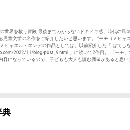
の世界を救う冒険 最後までわからないドキドキ感、時代の風
る児童文学の名作をご紹介したいと思います。 ”モモ（ミヒャ
。 ミヒャエル・エンデの作品としては、以前紹介した「 はてし
dokusho.com/2022/11/blog-post_9.html 」に続いて2作目
内容になっているので、子どもも大人も読む価値があると思い
きな方 哲学思考の好きな方 子どもと読みたい作品をお探しの方
 子どもでも読みやすい、ですます調
すが、主人公モモの心の様子、周囲の人々の心の様子は共感し
そ、より響くものがありました。 ＜おおまかなあらすじ＞ 『
できることは相手の話を聞くことだけ。しかし子どもも大人も
れ、問題を解決することができました。 お互いに持ちつ持た
約”を始める人々が増え始めます。お金をたくさん得ることがで
辞典
りました。どうやらその裏には、灰色の男たちが存在している
』 主人公モモの正体 モモに家族はいません。 正し
の浮浪児となった子どもです。何の力も持っていない人間かと