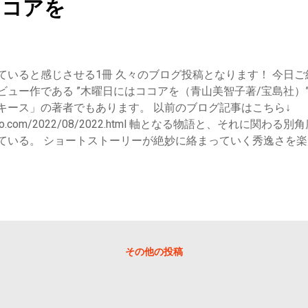
ココアを
ていると感じさせる1冊 久々のブログ投稿となります！ 今日
ュー作である ”木曜日にはココアを（青山美智子著/宝島社）”
キース」の著者でもあります。 以前のブログ記事はこちら↓
adokusho.com/2022/08/2022.html 軸となる物語と、それに
ている。 ショートストーリーが絶妙に絡まっていく秀逸さを
 川沿いの桜並木のそばに佇む喫茶店
喫茶店から始まり、12個のストーリーが繋がっていきます。 東
さん自身の経歴ともリンクしていますね。もともと大学卒業後
さん。日経新聞社で記者として2年間働いたのちに日本に帰国
語に影響を与えているのでしょう。 12個のストーリーのタイト
じめな卵焼き 3：のびゆくわれら 4：聖者の直進 5：めぐりあい
その他の投稿
フさんの一番良き日 9：帰ってきた魔女 10：あなたに出会わな
半部分のおおまかなあらすじ ※後半はかなりネタバレが強くな
上げていきます。 1：木曜日にはココアを マーブル・カフェ。
所。今日も僕はここでカフェを営む。そして木曜日は僕の好き