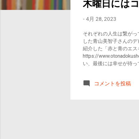
木曜日には
-
4月 28, 2023
それぞれの人生は繋がっ
した青山美智子さんのデビ
紹介した「赤と青のエス
https://www.oton
い、最後には幸せが待っ
あらすじ 概要
カフェ」 。物語はこの
コメントを投稿
なのですが、著者の青山
ニーへ渡ったという青山
ときの人との出会いが物
日にはココアを 2：きま
カウントダウン 8：ラル
の約束 12：恋文 前
分の6作品目までを取り
ぐことになった大事な場