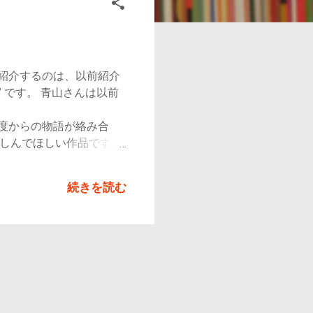
ご紹介するのは、以前紹介
 です。 青山さんは以前
関わる別角度からの物語が絡み合
楽しんでほしい作品です。
 「マーブル・
京とシドニーをつなぐ作品
続きを読む
にオーストラリアのシド
されています。きっとその
ルを載せます。 1：木曜
 6：半世紀ロマンス 7：
ければ 11：トリコロール
るので、今回はちょうど半
そこは僕がマスター引き継
な人・ココアさんが来る