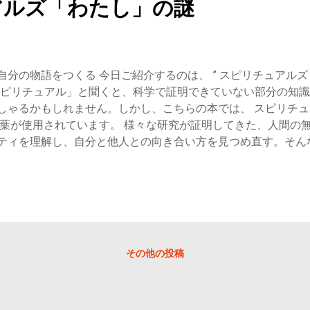
アルズ「わたし」の謎
自分の物語をつくる 今日ご紹介するのは、 ” スピリチュアル
 「スピリチュアル」と聞くと、科学で証明できていない部分の知
しゃるかもしれません。しかし、こちらの本では、 スピリチ
言葉が使用されています。 様々な研究が証明してきた、人間の
ティを理解し、自分と他人との向き合い方を見つめ直す。そん
分の性格診断をしてみたい人 人間の無意識的な行動に興味がある
きたいと考えている人 概要 本書で紹介されてい
物 。それが人間であるとこの本の中では説明されています。動
れを理解することは、人の感情を理解することでもあるでしょう。
さんが5つの因子 「ビッグファイブ」 を発見しました。 ①外
協調性（同調性＋共感力） ④堅実性（自制力） ⑤経験への開放
その他の投稿
の因子 「ビッグエイト」 でパーソナリティを説明していきます
（2）楽観的/悲観的：精神的に安定しているか、神経質か （3
分勝手か （4）共感力：相手に共感できるか、冷淡か （5）堅
への開放性：面白いか、つまらないか （7）知能：賢いか、そう