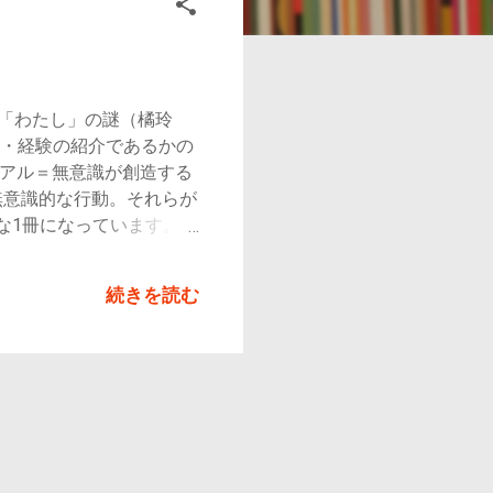
ズ「わたし」の謎（橘玲
識・経験の紹介であるかの
ュアル＝無意識が創造する
無意識的な行動。それらが
な1冊になっています。
人 パーソナリティをビ
るパーソナリティの分
続きを読む
物が社会性のもとにどのよ
 1980年代には心理学
向的/内向的 ②神経症傾
性（新奇性） 本書では、
。 （1）外向的/内向
）同調性：みんなといっし
実性：信頼できるか、あて
でないか （8）外見：魅