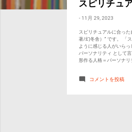
スピリチュ
-
11月 29, 2023
スピリチュアルに合った
著/幻冬舎）” です。
ように感じる人がいらっ
パーソナリティ として
形作る人格＝パーソナリ
こんな人におすすめ 自
ジネスに活用してい
コメントを投稿
類 徹底的に社会的な動
うな行動をとるのか？そ
者ルイス・ゴールドバーグ
向（楽観的/悲観的） ③
これらをさらに広げ、8つ
的：明るいか、暗いか 
ょにやっていけるか、自
にならないか （6）経験