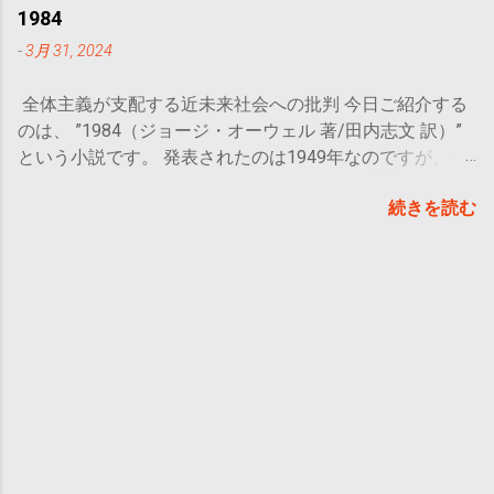
人生をどう生きるのか ということ。 どの作品にも、心に
まれ、地元に戻ってくることを決める。田舎のモールにあ
1984
響くフレーズを見つけられることと思います。 今日は賢
るアパレルショップで働きながら、母の病院送迎や手伝い
-
3月 31, 2024
者の書の中から、私のおすすめの文章を抜粋して紹介して
をする日々の中、都はたまたま入った寿司屋で店員の貫一
いきます。ぜひ皆さんも、お気に入りの言葉を見つけてく
と出会い、あれよあれよという間にお付き合いすることに
全体主義が支配する近未来社会への批判 今日ご紹介する
ださい。 物語の簡単なあらすじ 冴えない人生を送
なる。 母はいつ元気になるんだろうか？自分はいつまで
のは、 ”1984（ジョージ・オーウェル 著/田内志文 訳）”
っている男：アレックスは、家族の相手にも仕事にも疲
実家で生活するのだろうか？仕事は正社員になれるように
という小説です。 発表されたのは1949年なのですが、今
れ、一人になりたくて飛び出した。先のことを考えての行
がんばったほうがいい？セクハラはどうしたらいい？自分
なお世界で評価され思想・芸術など多くの分野に影響を与
動ではなく、衝動的なもので、気づいたら自分の思い出の
はいつ・誰と結婚するの？ 人生で直面するであろう悩み
続きを読む
えている作品とのこと。1998年には 「英語で書かれた20
中のある場所へと辿り着いていた。 ベンチに座り、幻想
の渦に沈み、彼女が見つけた答えはいったい…？ 徹底的に
世紀の小説ベスト100」に選出 されたそうです。 当時の
的で美しい自然の姿に呆然としていると、ある少年がこち
リアルな30代女性の日常 30代はとにかく悩みが複雑
東西冷戦中の世界情勢から、作者は何を感じ取り、世界の
らへ歩いてくることに気づく。彼の名はサイードと言い、
に・そして重くなります。 ・恋愛→結婚しなくちゃいけ
行く末をどう描いたのか？初めはとっつきにくいかもしれ
この出会いがお互いに大きな影響を及ぼすことになるのだ
ない？ ・子どもは持つ？ ・仕事・キャリアをどうする？
ませんが、中盤以降は特にドキドキが止まらない、残酷な
った。 導入は、アレックスとサイードの出会いです。 サ
・親の介護はどうする？ すべてをうまくやろうと思った
物語に仕上がっています。 こんな人におすすめ 戦争題材
イードは遠く離れた地から一人で旅をしてきた少年での
ら、もう身動きが取れなくなるくらいの課題でしょうね。
の物語に興味がある人 SF要素のある物語が好きな人 長編
、 9人 賢者に会い、自分だけの賢者の書を完成させる旅
仕事がようやく面白くなってきたと感じるころ、まだ結婚
小説の名作をお探しの人 概要 おお
をしています。サイードはすでに8人の賢者との出会いを
していない人には既婚者の一挙手一投足がマウントのよう
まかなあらすじ 1984年、世界は＜オセア
済ませ、後は最後の一人にこのベンチで出会うことになっ
に感じられる瞬間があります。特に女性は子どもを持つか
ニア＞、＜ユーラシア＞、＜イースタシア＞の3つの国に
ているとのこと。アレックスはサイードの大切な賢者の書
どうかといった問題も出てきます。 また、自分が本当に
分かれていた。主人公であるウィンストン・スミスはオセ
を読ませてもらう許可を得て、彼が何を得てきたのかを知
望んでいることが何なのか？まだ答えが出ていないことに