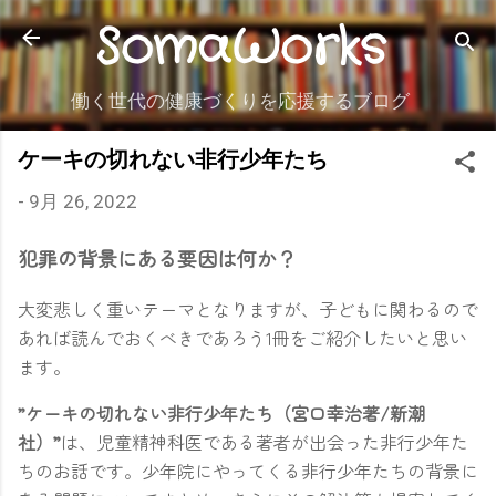
SomaWorks
スキップしてメイン コンテンツに移動
働く世代の健康づくりを応援するブログ
ケーキの切れない非行少年たち
-
9月 26, 2022
犯罪の背景にある要因は何か？
大変悲しく重いテーマとなりますが、子どもに関わるので
あれば読んでおくべきであろう1冊をご紹介したいと思い
ます。
”ケーキの切れない非行少年たち（宮口幸治著/新潮
社）”
は、児童精神科医である著者が出会った非行少年た
ちのお話です。少年院にやってくる非行少年たちの背景に