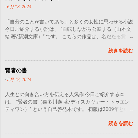
-
6月 18, 2024
「自分のことが書いてある」と多くの女性に思わせる小説
今日ご紹介する小説は、 ”自転しながら公転する（山本文
緒 著/新潮文庫）” です。 こちらの作品は、名だたる賞を
受賞し、本屋大賞にもノミネートされた作品で、現代の
続きを読む
30代女性が持つ葛藤を描いています。 主人公である都の
心のうちをぶちまける言葉たちは非常に多くの女性の心に
刺さると思います。自分自身、ぐいぐいと心をえぐられて
賢者の書
涙すら出てくるほどでした。「なんて自分勝手な女なんだ
-
5月 12, 2024
都…！」と思うのに、それは自分の心のうちにも確かにあ
る感情で、それを認めざるを得ない苦しさや情けなさみた
人生との向き合い方を伝える人気作 今日ご紹介する本
いなものに気づかされます。 今日 はこちらの本のおおま
は、 ”賢者の書（喜多川泰 著/ディスカヴァー・トゥエン
かなあらすじと、主人公の人物像について紹介していこう
ティワン）” という自己啓発本です。 初版は2009年とい
と思います。 こんな人におすすめ 女性のみなさま！ 恋愛
うことで少し古い本にはなりますが、著者である喜多川さ
小説がお好きな方 概要 おおまかな
続きを読む
んは最近でも ”運転者” や” 手紙屋” といった本を出版して
あらすじ 都の母親が更年期障害になった。
おり、どれも人気作です。 一貫して伝えられることは、
東京のアパレルで働いていた都は、母の手助けを父から頼