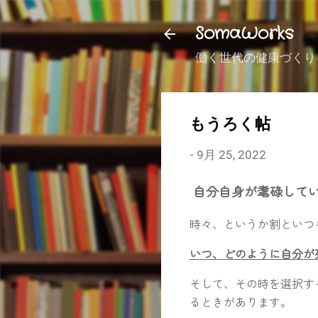
SomaWorks
働く世代の健康づくり
もうろく帖
-
9月 25, 2022
自分自身が耄碌して
時々、というか割といつ
いつ、どのように自分が
そして、その時を選択す
るときがあります。