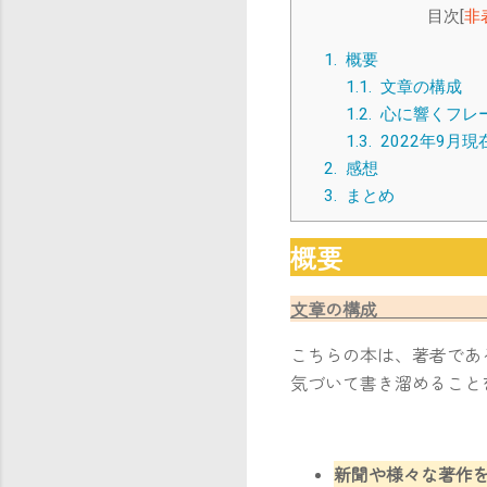
目次
[
非
1.
概
1.1.
文章
1.2.
心に響くフレ
1.3.
2022年9
2.
感
3.
まと
概
文章の構
こちらの本は、著者であ
気づいて書き溜めること
新聞や様々な著作