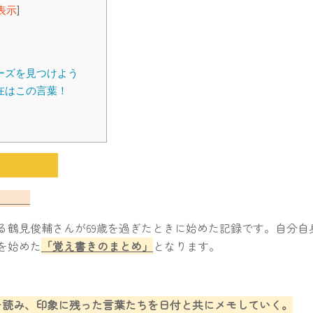
表示
]
要
の構成
ーズを見つけよう
月現在はこの言葉！
想
め
要
成
る鶴見俊輔さんが69歳を過ぎたときに始めた記録です。自分自
を始めた
「覚え書きのまとめ」
となります。
を読み、印象に残った言葉たちを日付と共にメモしていく。