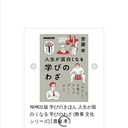
NHK出版 学びのきほん 人生が面
白くなる 学びのわざ (教養 文化
シリーズ) [ 齋藤 孝 ]