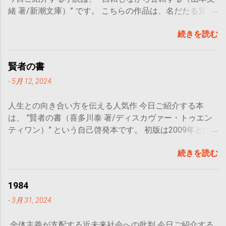
緒 著/新潮文庫）” です。 こちらの作品は、名だたる賞を
受賞し、本屋大賞にもノミネートされた作品で、現代の
続きを読む
30代女性が持つ葛藤を描いています。 主人公である都の
心のうちをぶちまける言葉たちは非常に多くの女性の心に
刺さると思います。自分自身、ぐいぐいと心をえぐられて
賢者の書
涙すら出てくるほどでした。「なんて自分勝手な女なんだ
-
5月 12, 2024
都…！」と思うのに、それは自分の心のうちにも確かにあ
る感情で、それを認めざるを得ない苦しさや情けなさみた
人生との向き合い方を伝える人気作 今日ご紹介する本
いなものに気づかされます。 今日 はこちらの本のおおま
は、 ”賢者の書（喜多川泰 著/ディスカヴァー・トゥエン
かなあらすじと、主人公の人物像について紹介していこう
ティワン）” という自己啓発本です。 初版は2009年とい
と思います。 こんな人におすすめ 女性のみなさま！ 恋愛
うことで少し古い本にはなりますが、著者である喜多川さ
小説がお好きな方 概要 おおまかな
続きを読む
んは最近でも ”運転者” や” 手紙屋” といった本を出版して
あらすじ 都の母親が更年期障害になった。
おり、どれも人気作です。 一貫して伝えられることは、
東京のアパレルで働いていた都は、母の手助けを父から頼
人生をどう生きるのか ということ。 どの作品にも、心に
まれ、地元に戻ってくることを決める。田舎のモールにあ
1984
響くフレーズを見つけられることと思います。 今日は賢
るアパレルショップで働きながら、母の病院送迎や手伝い
-
3月 31, 2024
者の書の中から、私のおすすめの文章を抜粋して紹介して
をする日々の中、都はたまたま入った寿司屋で店員の貫一
いきます。ぜひ皆さんも、お気に入りの言葉を見つけてく
と出会い、あれよあれよという間にお付き合いすることに
全体主義が支配する近未来社会への批判 今日ご紹介する