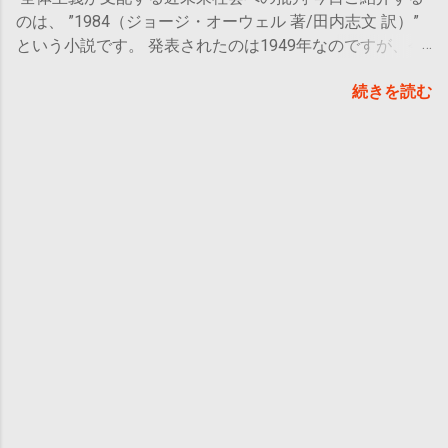
ださい。 物語の簡単なあらすじ 冴えない人生を送
なる。 母はいつ元気になるんだろうか？自分はいつまで
のは、 ”1984（ジョージ・オーウェル 著/田内志文 訳）”
っている男：アレックスは、家族の相手にも仕事にも疲
実家で生活するのだろうか？仕事は正社員になれるように
という小説です。 発表されたのは1949年なのですが、今
れ、一人になりたくて飛び出した。先のことを考えての行
がんばったほうがいい？セクハラはどうしたらいい？自分
なお世界で評価され思想・芸術など多くの分野に影響を与
動ではなく、衝動的なもので、気づいたら自分の思い出の
はいつ・誰と結婚するの？ 人生で直面するであろう悩み
続きを読む
えている作品とのこと。1998年には 「英語で書かれた20
中のある場所へと辿り着いていた。 ベンチに座り、幻想
の渦に沈み、彼女が見つけた答えはいったい…？ 徹底的に
世紀の小説ベスト100」に選出 されたそうです。 当時の
的で美しい自然の姿に呆然としていると、ある少年がこち
リアルな30代女性の日常 30代はとにかく悩みが複雑
東西冷戦中の世界情勢から、作者は何を感じ取り、世界の
らへ歩いてくることに気づく。彼の名はサイードと言い、
に・そして重くなります。 ・恋愛→結婚しなくちゃいけ
行く末をどう描いたのか？初めはとっつきにくいかもしれ
この出会いがお互いに大きな影響を及ぼすことになるのだ
ない？ ・子どもは持つ？ ・仕事・キャリアをどうする？
ませんが、中盤以降は特にドキドキが止まらない、残酷な
った。 導入は、アレックスとサイードの出会いです。 サ
・親の介護はどうする？ すべてをうまくやろうと思った
物語に仕上がっています。 こんな人におすすめ 戦争題材
イードは遠く離れた地から一人で旅をしてきた少年での
ら、もう身動きが取れなくなるくらいの課題でしょうね。
の物語に興味がある人 SF要素のある物語が好きな人 長編
、 9人 賢者に会い、自分だけの賢者の書を完成させる旅
仕事がようやく面白くなってきたと感じるころ、まだ結婚
小説の名作をお探しの人 概要 おお
をしています。サイードはすでに8人の賢者との出会いを
していない人には既婚者の一挙手一投足がマウントのよう
まかなあらすじ 1984年、世界は＜オセア
済ませ、後は最後の一人にこのベンチで出会うことになっ
に感じられる瞬間があります。特に女性は子どもを持つか
ニア＞、＜ユーラシア＞、＜イースタシア＞の3つの国に
ているとのこと。アレックスはサイードの大切な賢者の書
どうかといった問題も出てきます。 また、自分が本当に
分かれていた。主人公であるウィンストン・スミスはオセ
を読ませてもらう許可を得て、彼が何を得てきたのかを知
望んでいることが何なのか？まだ答えが出ていないことに
アニアに属するロンドンに住み、ビッグ・ブラザー率いる
ることになります。 サイードの旅はなかなかタフなもの
区切りをつけることを否応なしに求められる年代でもある
独裁党に所属して働いていた。彼は真実省の党員として過
のはずですが、サイード自身が本当に賢い人間であり、ど
中、親の介護という逃げられない役目ものしかかるので
去の改変に携わり、真実を捻じ曲げる仕事をしていたが、
の賢者からもその意図することをすぐに理解して道を決め
す。そりゃ辛いはず。 貫一を値踏みする嫌な女 ...
彼自身は心の奥底に「昔とはどんな日々だっただろうか？
ている。…かなりチートな人間です。ラストに行くにつ