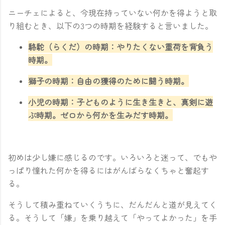
ニーチェによると、今現在持っていない何かを得ようと取
り組むとき、以下の3つの時期を経験すると言いました。
駱駝（らくだ）の時期：やりたくない重荷を背負う
時期。
獅子の時期：自由の獲得のために闘う時期。
小児の時期：子どものように生き生きと、真剣に遊
ぶ時期。ゼロから何かを生みだす時期。
初めは少し嫌に感じるのです。いろいろと迷って、でもや
っぱり憧れた何かを得るにはがんばらなくちゃと奮起す
る。
そうして積み重ねていくうちに、だんだんと道が見えてく
る。そうして「嫌」を乗り越えて「やってよかった」を手