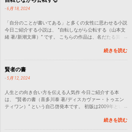
-
6月 18, 2024
「自分のことが書いてある」と多くの女性に思わせる小説
今日ご紹介する小説は、 ”自転しながら公転する（山本文
緒 著/新潮文庫）” です。 こちらの作品は、名だたる賞を
受賞し、本屋大賞にもノミネートされた作品で、現代の
続きを読む
30代女性が持つ葛藤を描いています。 主人公である都の
心のうちをぶちまける言葉たちは非常に多くの女性の心に
刺さると思います。自分自身、ぐいぐいと心をえぐられて
賢者の書
涙すら出てくるほどでした。「なんて自分勝手な女なんだ
-
5月 12, 2024
都…！」と思うのに、それは自分の心のうちにも確かにあ
る感情で、それを認めざるを得ない苦しさや情けなさみた
人生との向き合い方を伝える人気作 今日ご紹介する本
いなものに気づかされます。 今日 はこちらの本のおおま
は、 ”賢者の書（喜多川泰 著/ディスカヴァー・トゥエン
かなあらすじと、主人公の人物像について紹介していこう
ティワン）” という自己啓発本です。 初版は2009年とい
と思います。 こんな人におすすめ 女性のみなさま！ 恋愛
うことで少し古い本にはなりますが、著者である喜多川さ
小説がお好きな方 概要 おおまかな
続きを読む
んは最近でも ”運転者” や” 手紙屋” といった本を出版して
あらすじ 都の母親が更年期障害になった。
おり、どれも人気作です。 一貫して伝えられることは、
東京のアパレルで働いていた都は、母の手助けを父から頼