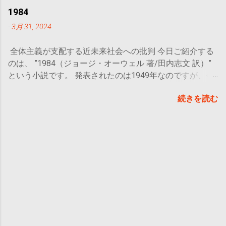
人生をどう生きるのか ということ。 どの作品にも、心に
まれ、地元に戻ってくることを決める。田舎のモールにあ
1984
響くフレーズを見つけられることと思います。 今日は賢
るアパレルショップで働きながら、母の病院送迎や手伝い
-
3月 31, 2024
者の書の中から、私のおすすめの文章を抜粋して紹介して
をする日々の中、都はたまたま入った寿司屋で店員の貫一
いきます。ぜひ皆さんも、お気に入りの言葉を見つけてく
と出会い、あれよあれよという間にお付き合いすることに
全体主義が支配する近未来社会への批判 今日ご紹介する
ださい。 物語の簡単なあらすじ 冴えない人生を送
なる。 母はいつ元気になるんだろうか？自分はいつまで
のは、 ”1984（ジョージ・オーウェル 著/田内志文 訳）”
っている男：アレックスは、家族の相手にも仕事にも疲
実家で生活するのだろうか？仕事は正社員になれるように
という小説です。 発表されたのは1949年なのですが、今
れ、一人になりたくて飛び出した。先のことを考えての行
がんばったほうがいい？セクハラはどうしたらいい？自分
なお世界で評価され思想・芸術など多くの分野に影響を与
動ではなく、衝動的なもので、気づいたら自分の思い出の
はいつ・誰と結婚するの？ 人生で直面するであろう悩み
続きを読む
えている作品とのこと。1998年には 「英語で書かれた20
中のある場所へと辿り着いていた。 ベンチに座り、幻想
の渦に沈み、彼女が見つけた答えはいったい…？ 徹底的に
世紀の小説ベスト100」に選出 されたそうです。 当時の
的で美しい自然の姿に呆然としていると、ある少年がこち
リアルな30代女性の日常 30代はとにかく悩みが複雑
東西冷戦中の世界情勢から、作者は何を感じ取り、世界の
らへ歩いてくることに気づく。彼の名はサイードと言い、
に・そして重くなります。 ・恋愛→結婚しなくちゃいけ
行く末をどう描いたのか？初めはとっつきにくいかもしれ
この出会いがお互いに大きな影響を及ぼすことになるのだ
ない？ ・子どもは持つ？ ・仕事・キャリアをどうする？
ませんが、中盤以降は特にドキドキが止まらない、残酷な
った。 導入は、アレックスとサイードの出会いです。 サ
・親の介護はどうする？ すべてをうまくやろうと思った
物語に仕上がっています。 こんな人におすすめ 戦争題材
イードは遠く離れた地から一人で旅をしてきた少年での
ら、もう身動きが取れなくなるくらいの課題でしょうね。
の物語に興味がある人 SF要素のある物語が好きな人 長編
、 9人 賢者に会い、自分だけの賢者の書を完成させる旅
仕事がようやく面白くなってきたと感じるころ、まだ結婚
小説の名作をお探しの人 概要 おお
をしています。サイードはすでに8人の賢者との出会いを
していない人には既婚者の一挙手一投足がマウントのよう
まかなあらすじ 1984年、世界は＜オセア
済ませ、後は最後の一人にこのベンチで出会うことになっ
に感じられる瞬間があります。特に女性は子どもを持つか
ニア＞、＜ユーラシア＞、＜イースタシア＞の3つの国に
ているとのこと。アレックスはサイードの大切な賢者の書
どうかといった問題も出てきます。 また、自分が本当に
分かれていた。主人公であるウィンストン・スミスはオセ
を読ませてもらう許可を得て、彼が何を得てきたのかを知
望んでいることが何なのか？まだ答えが出ていないことに